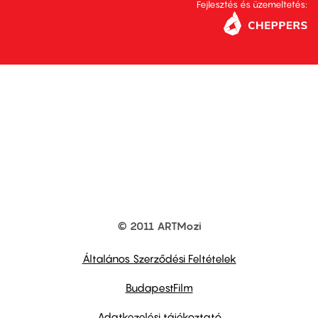
Fejlesztés és üzemeltetés:
© 2011 ARTMozi
Footer
other
links
Általános Szerződési Feltételek
BudapestFilm
Adatkezelési tájékoztató