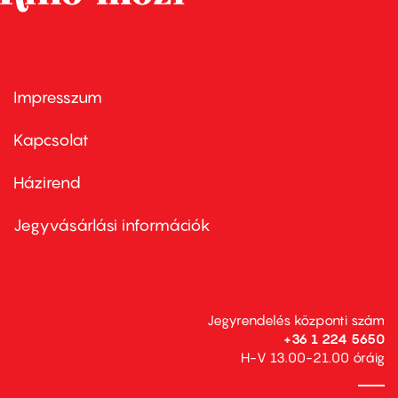
Impresszum
Footer
menu
first
Kapcsolat
Házirend
Footer
menu
second
Jegyvásárlási információk
Jegyrendelés központi szám
+36 1 224 5650
H-V 13.00-21.00 óráig