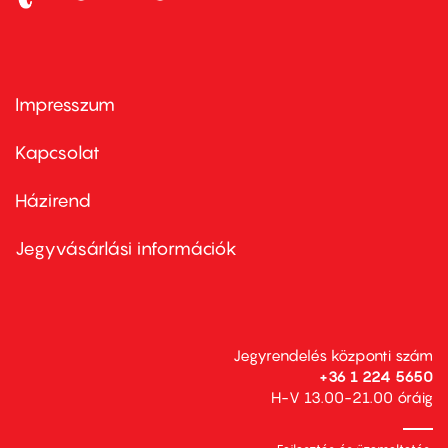
Impresszum
Footer
menu
first
Kapcsolat
Házirend
Footer
menu
second
Jegyvásárlási információk
Jegyrendelés központi szám
+36 1 224 5650
H-V 13.00-21.00 óráig