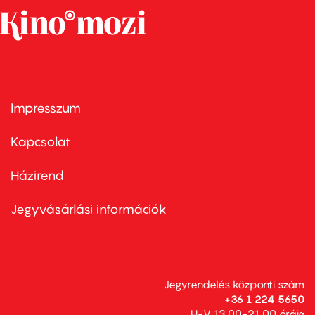
Impresszum
Footer
menu
first
Kapcsolat
Házirend
Footer
menu
second
Jegyvásárlási információk
Jegyrendelés központi szám
+36 1 224 5650
H-V 13.00-21.00 óráig