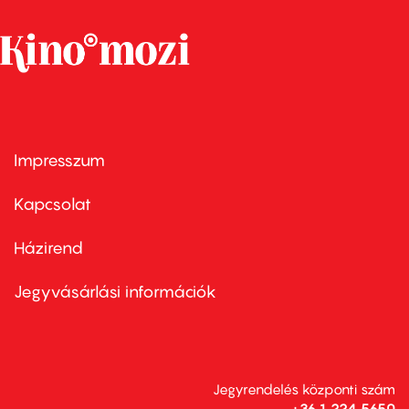
Impresszum
Footer
menu
first
Kapcsolat
Házirend
Footer
menu
second
Jegyvásárlási információk
Jegyrendelés központi szám
+36 1 224 5650