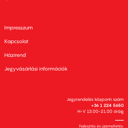
Impresszum
Footer
menu
first
Kapcsolat
Házirend
Footer
menu
second
Jegyvásárlási információk
Jegyrendelés központi szám
+36 1 224 5650
H-V 13.00-21.00 óráig
Fejlesztés és üzemeltetés: