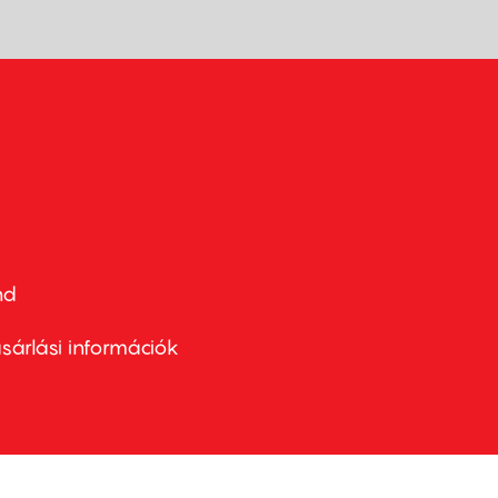
nd
ter
nu
sárlási információk
ond