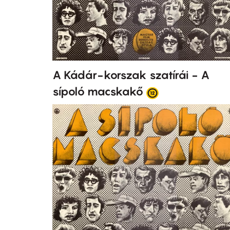
A Kádár-korszak szatírái - A
sípoló macskakő