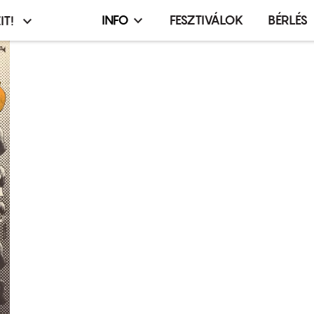
INFO
FESZTIVÁLOK
BÉRLÉS
IT!
Infó,
asztó
esemény,
terembérlés
menü