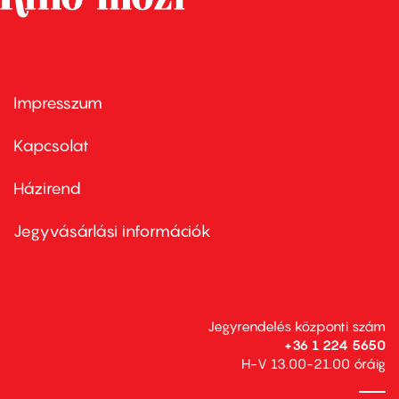
Impresszum
Footer
menu
first
Kapcsolat
Házirend
Footer
menu
second
Jegyvásárlási információk
Jegyrendelés központi szám
+36 1 224 5650
H-V 13.00-21.00 óráig