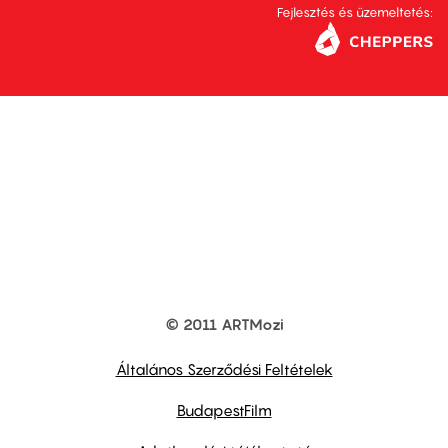
Fejlesztés és üzemeltetés:
© 2011 ARTMozi
Footer
other
links
Általános Szerződési Feltételek
BudapestFilm