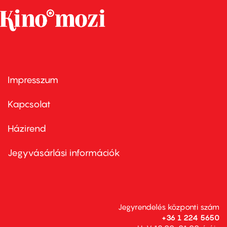
Impresszum
Footer
menu
first
Kapcsolat
Házirend
Footer
menu
second
Jegyvásárlási információk
Jegyrendelés központi szám
+36 1 224 5650