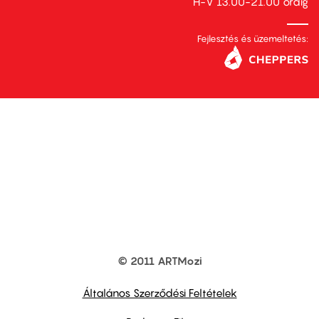
H-V 13.00-21.00 óráig
Fejlesztés és üzemeltetés:
© 2011 ARTMozi
Footer
other
links
Általános Szerződési Feltételek