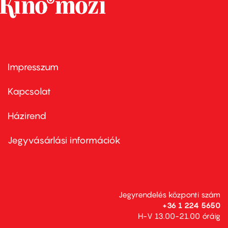
Impresszum
Footer
menu
first
Kapcsolat
Házirend
Footer
menu
second
Jegyvásárlási információk
Jegyrendelés központi szám
+36 1 224 5650
H-V 13.00-21.00 óráig