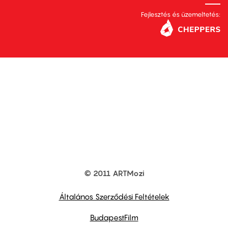
Fejlesztés és üzemeltetés:
© 2011 ARTMozi
Footer
other
links
Általános Szerződési Feltételek
BudapestFilm