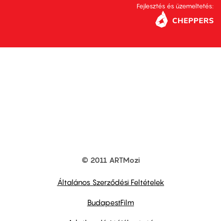
Fejlesztés és üzemeltetés:
© 2011 ARTMozi
Footer
other
links
Általános Szerződési Feltételek
BudapestFilm