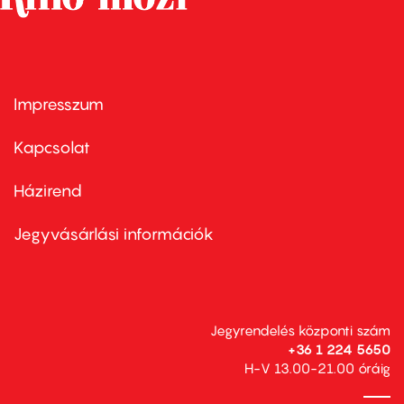
Impresszum
Footer
menu
first
Kapcsolat
Házirend
Footer
menu
second
Jegyvásárlási információk
Jegyrendelés központi szám
+36 1 224 5650
H-V 13.00-21.00 óráig