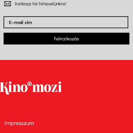
Iratkozz fel hírlevelünkre!
Feliratkozás
Impresszum
Footer
menu