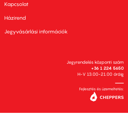
first
Kapcsolat
Házirend
Footer
menu
second
Jegyvásárlási információk
Jegyrendelés központi szám
+36 1 224 5650
H-V 13.00-21.00 óráig
Fejlesztés és üzemeltetés: