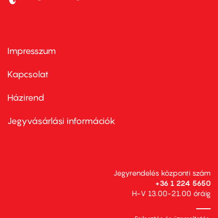
Impresszum
Footer
menu
first
Kapcsolat
Házirend
Footer
menu
second
Jegyvásárlási információk
Jegyrendelés központi szám
+36 1 224 5650
H-V 13.00-21.00 óráig