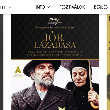
INFO
FESZTIVÁLOK
BÉRLÉS
IT!
Infó,
asztó
esemény,
terembérlés
menü