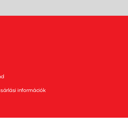
nd
ter
nu
sárlási információk
ond