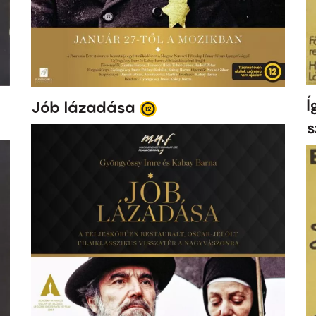
Í
Jób lázadása
s