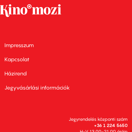
Impresszum
Footer
menu
first
Kapcsolat
Házirend
Footer
menu
second
Jegyvásárlási információk
Jegyrendelés központi szám
+36 1 224 5650
H-V 13.00-21.00 óráig