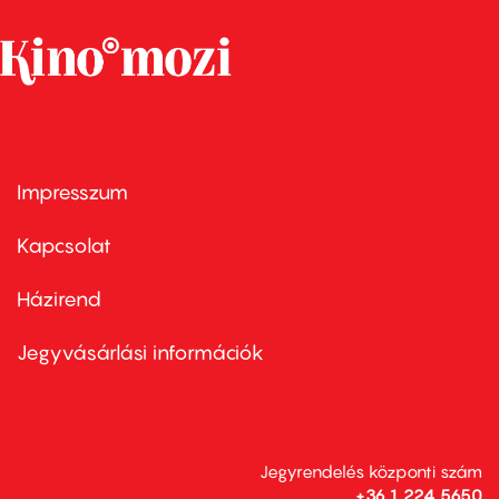
Impresszum
Footer
menu
first
Kapcsolat
Házirend
Footer
menu
second
Jegyvásárlási információk
Jegyrendelés központi szám
+36 1 224 5650