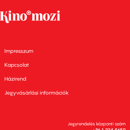
Impresszum
Footer
menu
first
Kapcsolat
Házirend
Footer
menu
second
Jegyvásárlási információk
Jegyrendelés központi szám
+36 1 224 5650