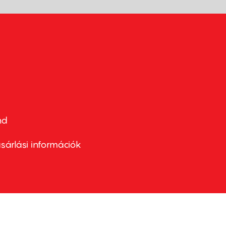
nd
ter
nu
sárlási információk
ond