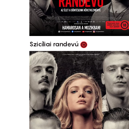
Szicíliai randevú