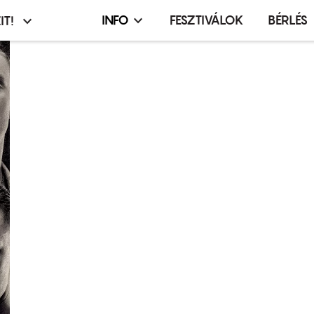
INFO
FESZTIVÁLOK
BÉRLÉS
IT!
Infó,
asztó
esemény,
terembérlés
menü