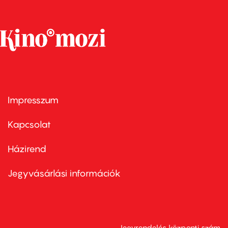
Impresszum
Footer
menu
first
Kapcsolat
Házirend
Footer
menu
second
Jegyvásárlási információk
Jegyrendelés központi szám