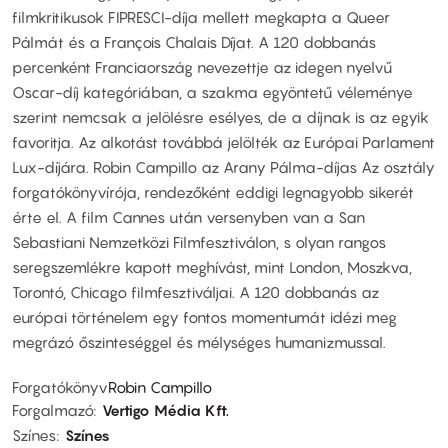
filmkritikusok FIPRESCI-díja mellett megkapta a Queer
Pálmát és a François Chalais Díjat. A 120 dobbanás
percenként Franciaország nevezettje az idegen nyelvű
Oscar-díj kategóriában, a szakma egyöntetű véleménye
szerint nemcsak a jelölésre esélyes, de a díjnak is az egyik
favoritja. Az alkotást továbbá jelölték az Európai Parlament
Lux-díjára. Robin Campillo az Arany Pálma-díjas Az osztály
forgatókönyvírója, rendezőként eddigi legnagyobb sikerét
érte el. A film Cannes után versenyben van a San
Sebastiani Nemzetközi Filmfesztiválon, s olyan rangos
seregszemlékre kapott meghívást, mint London, Moszkva,
Torontó, Chicago filmfesztiváljai. A 120 dobbanás az
európai történelem egy fontos momentumát idézi meg
megrázó őszinteséggel és mélységes humanizmussal.
Forgatókönyv
Robin Campillo
Forgalmazó
Vertigo Média Kft.
Színes
Színes