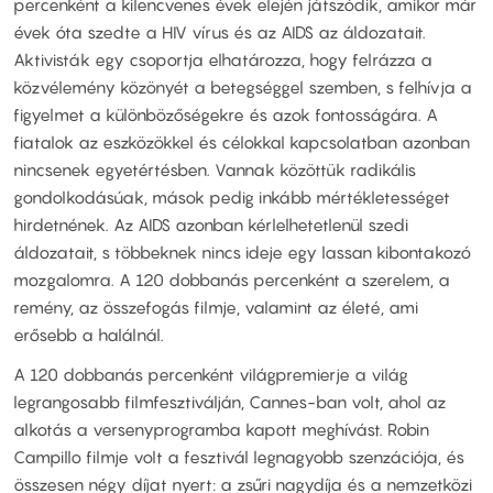
percenként a kilencvenes évek elején játszódik, amikor már
évek óta szedte a HIV vírus és az AIDS az áldozatait.
Aktivisták egy csoportja elhatározza, hogy felrázza a
közvélemény közönyét a betegséggel szemben, s felhívja a
figyelmet a különbözőségekre és azok fontosságára. A
fiatalok az eszközökkel és célokkal kapcsolatban azonban
nincsenek egyetértésben. Vannak közöttük radikális
gondolkodásúak, mások pedig inkább mértékletességet
hirdetnének. Az AIDS azonban kérlelhetetlenül szedi
áldozatait, s többeknek nincs ideje egy lassan kibontakozó
mozgalomra. A 120 dobbanás percenként a szerelem, a
remény, az összefogás filmje, valamint az életé, ami
erősebb a halálnál.
A 120 dobbanás percenként világpremierje a világ
legrangosabb filmfesztiválján, Cannes-ban volt, ahol az
alkotás a versenyprogramba kapott meghívást. Robin
Campillo filmje volt a fesztivál legnagyobb szenzációja, és
összesen négy díjat nyert: a zsűri nagydíja és a nemzetközi