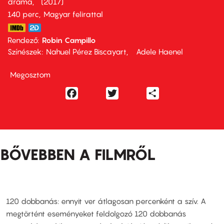
dráma
2017
140 perc,
Magyar felirattal
Rendező
Robin Campillo
Színészek
Nahuel Pérez Biscayart
Adele Haenel
Megosztom
Facebook
Twitter
Share
BŐVEBBEN A FILMRŐL
120 dobbanás: ennyit ver átlagosan percenként a szív. A
megtörtént eseményeket feldolgozó 120 dobbanás