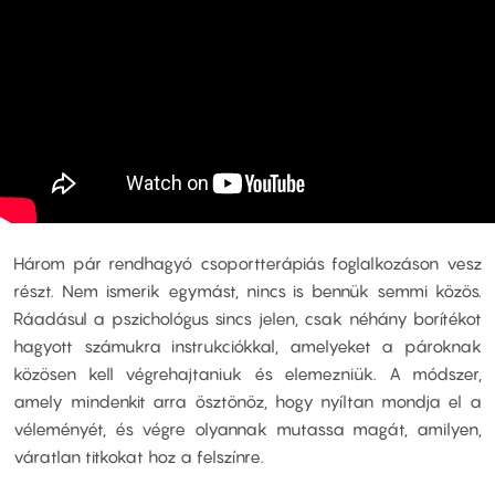
Három pár rendhagyó csoportterápiás foglalkozáson vesz
részt. Nem ismerik egymást, nincs is bennük semmi közös.
Ráadásul a pszichológus sincs jelen, csak néhány borítékot
hagyott számukra instrukciókkal, amelyeket a pároknak
közösen kell végrehajtaniuk és elemezniük. A módszer,
amely mindenkit arra ösztönöz, hogy nyíltan mondja el a
véleményét, és végre olyannak mutassa magát, amilyen,
váratlan titkokat hoz a felszínre.