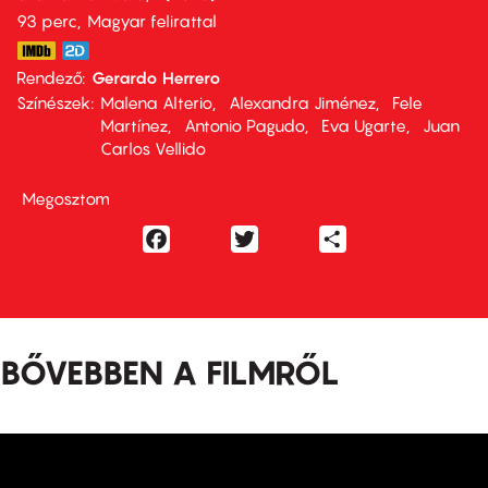
93 perc,
Magyar felirattal
Rendező
Gerardo Herrero
Színészek
Malena Alterio
Alexandra Jiménez
Fele
Martínez
Antonio Pagudo
Eva Ugarte
Juan
Carlos Vellido
Megosztom
Facebook
Twitter
Share
BŐVEBBEN A FILMRŐL