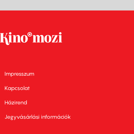
Impresszum
Footer
menu
first
Kapcsolat
Házirend
Footer
menu
second
Jegyvásárlási információk