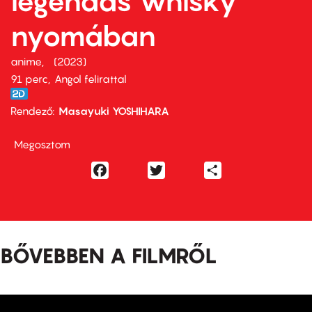
legendás whisky
nyomában
anime
2023
91 perc,
Angol felirattal
Rendező
Masayuki YOSHIHARA
Megosztom
Facebook
Twitter
Share
BŐVEBBEN A FILMRŐL