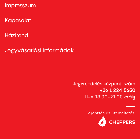
Impresszum
Footer
menu
first
Kapcsolat
Házirend
Footer
menu
second
Jegyvásárlási információk
Jegyrendelés központi szám
+36 1 224 5650
H-V 13.00-21.00 óráig
Fejlesztés és üzemeltetés: