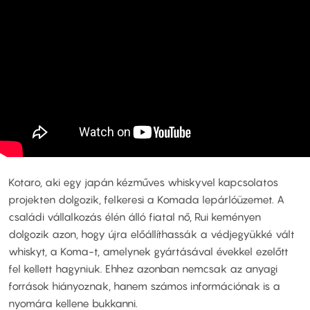
Kotaro, aki egy japán kézműves whiskyvel kapcsolatos
projekten dolgozik, felkeresi a Komada lepárlóüzemet. A
családi vállalkozás élén álló fiatal nő, Rui keményen
dolgozik azon, hogy újra előállíthassák a védjegyükké vált
whiskyt, a Koma-t, amelynek gyártásával évekkel ezelőtt
fel kellett hagyniuk. Ehhez azonban nemcsak az anyagi
források hiányoznak, hanem számos információnak is a
nyomára kellene bukkanni.