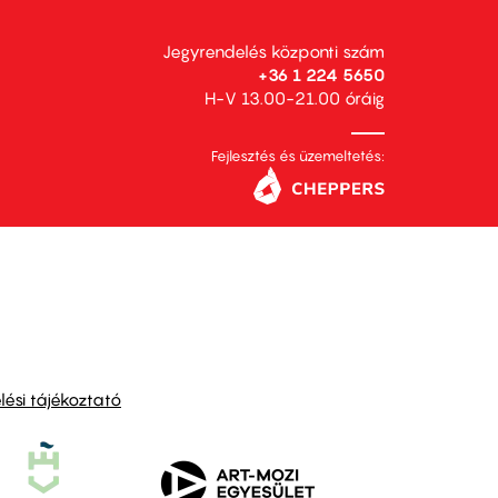
Jegyrendelés központi szám
+36 1 224 5650
H-V 13.00-21.00 óráig
Fejlesztés és üzemeltetés:
ési tájékoztató