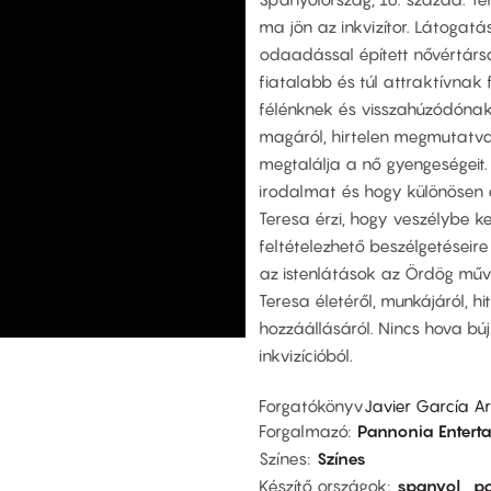
ma jön az inkvizítor. Látogatá
odaadással épített nővértársa
fiatalabb és túl attraktívnak
félénknek és visszahúzódónak
magáról, hirtelen megmutatva v
megtalálja a nő gyengeségeit.
irodalmat és hogy különösen e
Teresa érzi, hogy veszélybe ke
feltételezhető beszélgetéseire
az istenlátások az Ördög műv
Teresa életéről, munkájáról, hi
hozzáállásáról. Nincs hova búj
inkvizícióból.
Forgatókönyv
Javier García A
Forgalmazó
Pannonia Entert
Színes
Színes
Készítő országok
spanyol
po