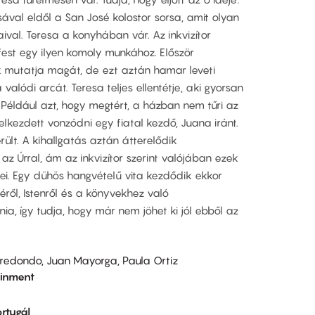
sával eldől a San José kolostor sorsa, amit olyan
ival. Teresa a konyhában vár. Az inkvizítor
 fest egy ilyen komoly munkához. Először
 mutatja magát, de ezt aztán hamar leveti
alódi arcát. Teresa teljes ellentétje, aki gyorsan
 Például azt, hogy megtért, a házban nem tűri az
lkezdett vonzódni egy fiatal kezdő, Juana iránt.
rült. A kihallgatás aztán átterelődik
 az Úrral, ám az inkvizítor szerint valójában ezek
ei. Egy dühös hangvételű vita kezdődik ekkor
téről, Istenről és a könyvekhez való
nia, így tudja, hogy már nem jöhet ki jól ebből az
rredondo, Juan Mayorga, Paula Ortiz
ainment
rtugál