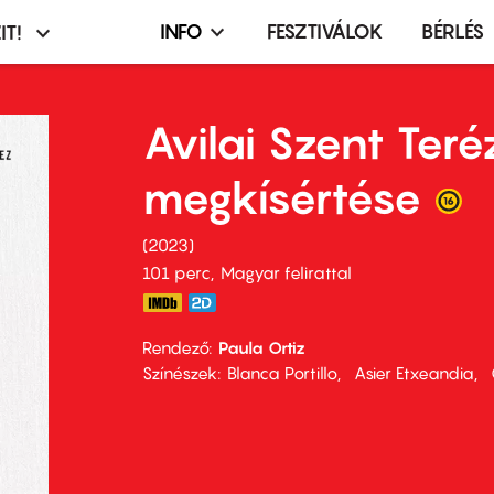
INFO
FESZTIVÁLOK
BÉRLÉS
IT!
Infó,
asztó
esemény,
terembérlés
Avilai Szent Teré
menü
megkísértése
2023
101 perc,
Magyar felirattal
Rendező
Paula Ortiz
Színészek
Blanca Portillo
Asier Etxeandia