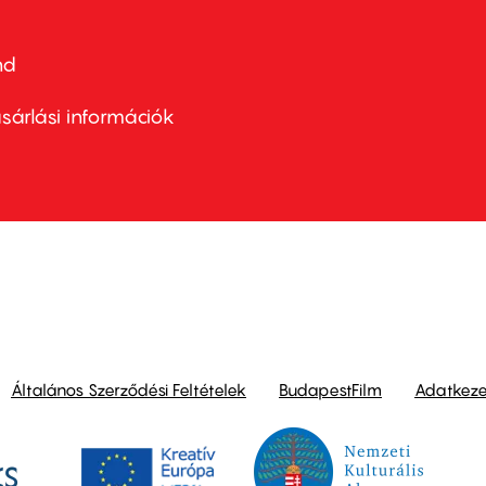
nd
ter
nu
sárlási információk
ond
Általános Szerződési Feltételek
BudapestFilm
Adatkezel