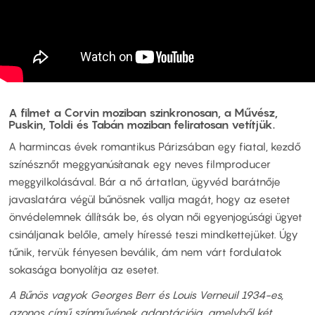
A filmet a Corvin moziban szinkronosan, a Művész,
Puskin, Toldi és Tabán moziban feliratosan vetítjük.
A harmincas évek romantikus Párizsában egy fiatal, kezdő
színésznőt meggyanúsítanak egy neves filmproducer
meggyilkolásával. Bár a nő ártatlan, ügyvéd barátnője
javaslatára végül bűnösnek vallja magát, hogy az esetet
önvédelemnek állítsák be, és olyan női egyenjogúsági ügyet
csináljanak belőle, amely híressé teszi mindkettejüket. Úgy
tűnik, tervük fényesen beválik, ám nem várt fordulatok
sokasága bonyolítja az esetet.
A Bűnös vagyok Georges Berr és Louis Verneuil 1934-es,
azonos című színművének adaptációja, amelyből két