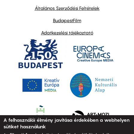
other
links
Általános Szerződési Feltételek
BudapestFilm
Adatkezelési tájékoztató
A felhasználói élmény javítása érdekében a webhelyen
sütiket használunk