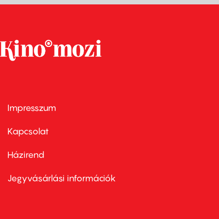
Impresszum
Footer
menu
first
Kapcsolat
Házirend
Footer
menu
second
Jegyvásárlási információk