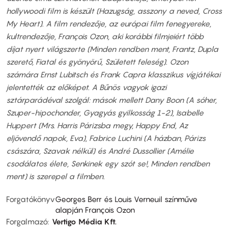
hollywoodi film is készült (Hazugság, asszony a neved, Cross
My Heart). A film rendezője, az európai film fenegyereke,
kultrendezője, François Ozon, aki korábbi filmjeiért több
díjat nyert világszerte (Minden rendben ment, Frantz, Dupla
szerető, Fiatal és gyönyörű, Született feleség). Ozon
számára Ernst Lubitsch és Frank Capra klasszikus vígjátékai
jelentették az előképet. A Bűnös vagyok igazi
sztárparádéval szolgál: mások mellett Dany Boon (A sóher,
Szuper-hipochonder, Gyagyás gyilkosság 1-2), Isabelle
Huppert (Mrs. Harris Párizsba megy, Happy End, Az
eljövendő napok, Eva), Fabrice Luchini (A házban, Párizs
császára, Szavak nélkül) és André Dussollier (Amélie
csodálatos élete, Senkinek egy szót se!, Minden rendben
ment) is szerepel a filmben.
Forgatókönyv
Georges Berr és Louis Verneuil színműve
alapján François Ozon
Forgalmazó
Vertigo Média Kft.