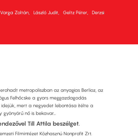
Varga Zoltán
László Judit
Geltz Péter
Derzsi
lerohadt metropoliszban az anyagias Berlioz, az
ógus Felhőcske a gyors meggazdagodás
 idejük, mert a negyedet lebontása ítélte a
y gyönyörű nő is bekavar…
ndezővel Till Attila beszélget.
Nemzeti Filmintézet Közhasznú Nonprofit Zrt.