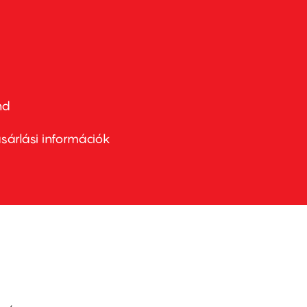
nd
ter
nu
sárlási információk
ond