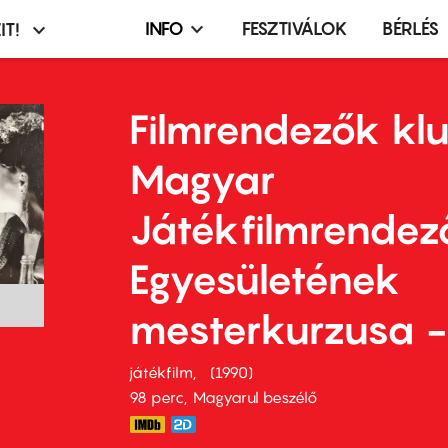
INFO
FESZTIVÁLOK
BÉRLÉS
IT!
Infó,
asztó
esemény,
terembérlés
Filmrendezők klu
menü
Magyar
Játékfilmrendez
Egyesületének
mesterkurzusa 
játékfilm
1990
98 perc,
Magyarul beszélő