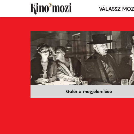
VÁLASSZ MOZ
Mozivál
Ugrás
menü
a
tartalomra
Galéria megjelenítése