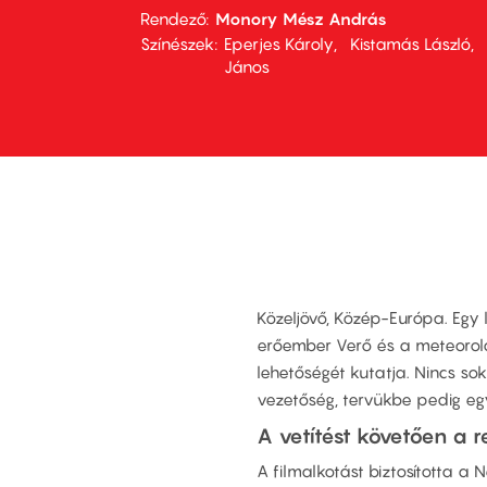
Rendező
Monory Mész András
Színészek
Eperjes Károly
Kistamás László
János
Közeljövő, Közép-Európa. Egy 
erőember Verő és a meteorol
lehetőségét kutatja. Nincs sok
vezetőség, tervükbe pedig eg
A vetítést követően a re
A filmalkotást biztosította a 