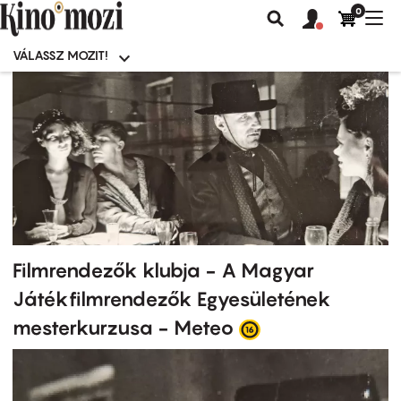
0
Felhasználói
Felhasznál
Nav
Keresés
fiók
fiók
átk
menü
menüje
VÁLASSZ MOZIT!
Moziválasztó
menü
Ugrás
a
tartalomra
Filmrendezők klubja - A Magyar
Játékfilmrendezők Egyesületének
mesterkurzusa - Meteo