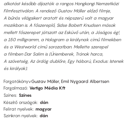
alkotást később díjazták a rangos Hongkongi Nemzetközi
Filmfesztiválon. A rendező Gustav Möller előző filmje,
A bűnös világsikert aratott és népszerű volt a magyar
mozikban is. A főszereplő, Sidse Babett Knudsen mások
mellett főszerepet játszott az Esküvő után, a Jóságos ég!,
a 150 milligramm, a Hologram a királynak című filmekben
és a Westworld című sorozatban. Mellette szerepel
a filmben Dar Salim is (Úriemberek, Trónok harca,
A szövetség, Az ördög dublőre, Egy háború, Exodus: Istenek
és királyok).
Forgatókönyv
Gustav Möller, Emil Nygaard Albertsen
Forgalmazó
Vertigo Média Kft
Színes
Színes
Készítő országok
dán
Felirat nyelvek
magyar
Szinkron nyelvek
dán