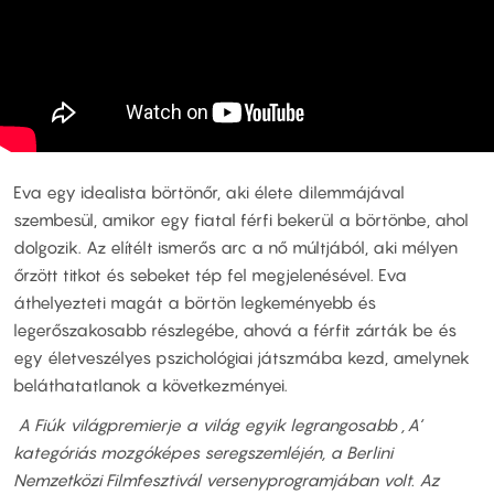
Eva egy idealista börtönőr, aki élete dilemmájával
szembesül, amikor egy fiatal férfi bekerül a börtönbe, ahol
dolgozik. Az elítélt ismerős arc a nő múltjából, aki mélyen
őrzött titkot és sebeket tép fel megjelenésével. Eva
áthelyezteti magát a börtön legkeményebb és
legerőszakosabb részlegébe, ahová a férfit zárták be és
egy életveszélyes pszichológiai játszmába kezd, amelynek
beláthatatlanok a következményei.
A Fiúk világpremierje a világ egyik legrangosabb ‚A‘
kategóriás mozgóképes seregszemléjén, a Berlini
Nemzetközi Filmfesztivál versenyprogramjában volt. Az