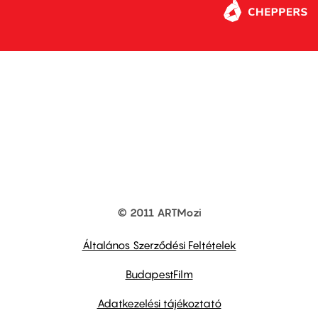
© 2011 ARTMozi
Footer
other
links
Általános Szerződési Feltételek
BudapestFilm
Adatkezelési tájékoztató