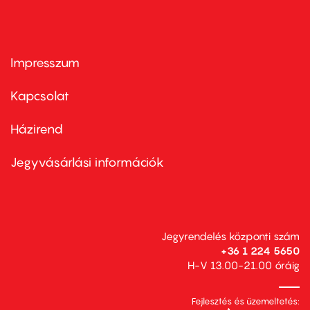
Impresszum
Footer
menu
first
Kapcsolat
Házirend
Footer
menu
second
Jegyvásárlási információk
Jegyrendelés központi szám
+36 1 224 5650
H-V 13.00-21.00 óráig
Fejlesztés és üzemeltetés: