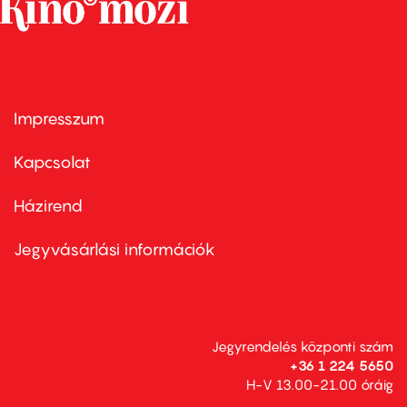
Impresszum
Footer
menu
first
Kapcsolat
Házirend
Footer
menu
second
Jegyvásárlási információk
Jegyrendelés központi szám
+36 1 224 5650
H-V 13.00-21.00 óráig