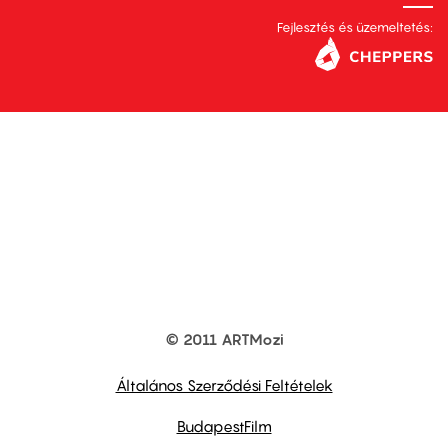
Fejlesztés és üzemeltetés:
© 2011 ARTMozi
Footer
other
links
Általános Szerződési Feltételek
BudapestFilm