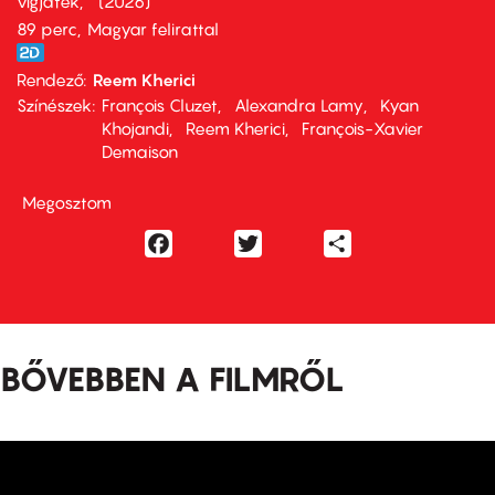
vígjáték
2026
89 perc,
Magyar felirattal
Rendező
Reem Kherici
Színészek
François Cluzet
Alexandra Lamy
Kyan
Khojandi
Reem Kherici
François-Xavier
Demaison
Megosztom
Facebook
Twitter
Share
BŐVEBBEN A FILMRŐL