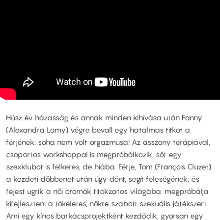
Húsz év házasság és annak minden kihívása után Fanny
(Alexandra Lamy) végre bevall egy hatalmas titkot a
férjének: soha nem volt orgazmusa! Az asszony terápiával,
csoportos workshoppal is megpróbálkozik, sőt egy
szexklubot is felkeres, de hiába. Férje, Tom (François Cluzet)
a kezdeti döbbenet után úgy dönt, segít feleségének, és
fejest ugrik a női örömök titokzatos világába: megpróbálja
kifejleszteni a tökéletes, nőkre szabott szexuális játékszert.
Ami egy kínos barkácsprojektként kezdődik, gyorsan egy