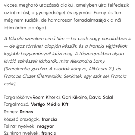
vicces, megható utazássá alakul, amelyben újra felfedezik
az intimitást, a gyengédséget és egymást. Fanny és Tom
még nem tudják, de hamarosan forradalmasítják a női
intim öröm iparágat.
A Vibráló szerelem című film – ha csak nagy vonalakban is
– de igaz történet alapján készült, és a francia vígjátékok
legjobb hagyományait idézi meg. A főszerepekben olyan
kiváló színészek láthatók, mint Alexandra Lamy
(Szerelembe gurulva, A csodák könyve, Alibi.com 2.), és
Francois Cluzet (Életrevalók, Senkinek egy szót se!, Francia
csók).
Forgatókönyv
Reem Kherici, Gari Kikoïne, David Solal
Forgalmazó
Vertigo Média Kft
Színes
Színes
Készítő országok
francia
Felirat nyelvek
magyar
Szinkron nyelvek
francia