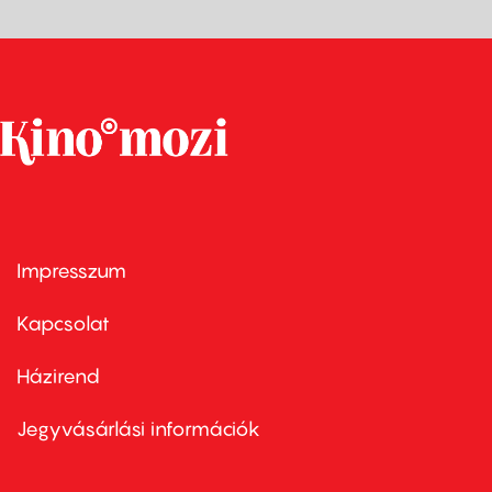
Impresszum
Footer
menu
first
Kapcsolat
Házirend
Footer
menu
second
Jegyvásárlási információk