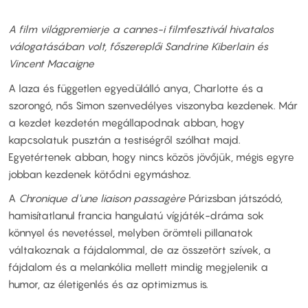
A film világpremierje a cannes-i filmfesztivál hivatalos
válogatásában volt, főszereplői Sandrine Kiberlain és
Vincent Macaigne
A laza és független egyedülálló anya, Charlotte és a
szorongó, nős Simon szenvedélyes viszonyba kezdenek. Már
a kezdet kezdetén megállapodnak abban, hogy
kapcsolatuk pusztán a testiségről szólhat majd.
Egyetértenek abban, hogy nincs közös jövőjük, mégis egyre
jobban kezdenek kötődni egymáshoz.
A
Chronique d'une liaison passagère
Párizsban játszódó,
hamisítatlanul francia hangulatú vígjáték-dráma sok
könnyel és nevetéssel, melyben örömteli pillanatok
váltakoznak a fájdalommal, de az összetört szívek, a
fájdalom és a melankólia mellett mindig megjelenik a
humor, az életigenlés és az optimizmus is.