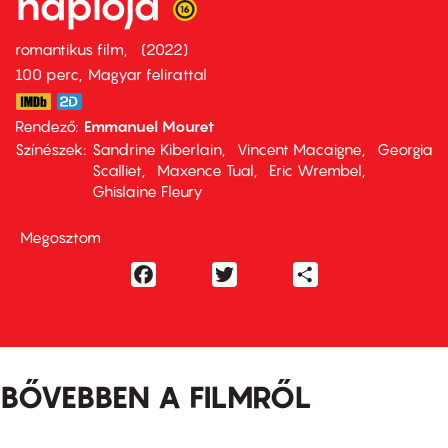
naplója
romantikus film
2022
100 perc,
Magyar felirattal
Rendező
Emmanuel Mouret
Színészek
Sandrine Kiberlain
Vincent Macaigne
Georgia
Scalliet
Maxence Tual
Eric Wrembel
Ghislaine Fleury
Megosztom
Facebook
Twitter
Share
BŐVEBBEN A FILMRŐL