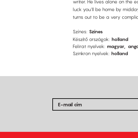
writer. He lives alone on the e
luck you'll be home by midday.
turns out to be a very compli
Színes
Színes
Készítő országok
holland
Felirat nyelvek
magyar
ango
Szinkron nyelvek
holland