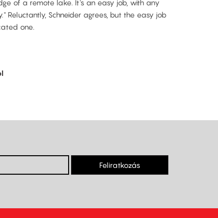
dge of a remote lake. It's an easy job, with any
" Reluctantly, Schneider agrees, but the easy job
cated one.
l
Feliratkozás