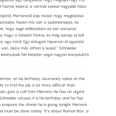
hamar kiderül, a vártnál sokkal nagyobb falat.
zójától, Mertenstől kap hívást, hogy megbízása
utasítja, hiszen ma van a születésnapja, és
, hogy segít előkészíteni az esti vacsorát.
, hogy a feladat fontos, és még aznap el kell
, egy íróról. Egy eldugott tóparton él egyedül.
an, délre már otthon is leszel.” Schneider
könnyűnek hitt feladat végül nagyon bonyolulttá
itman, on his birthday, reluctantly takes on the
nly to find the job a lot more difficult than
sin, gets a call from Mertens. He has an urgent
chneider refuses. It is his birthday and he has
 prepare the dinner he is giving tonight. Mertens
 and must be done today. "It's about Ramon Bax, a