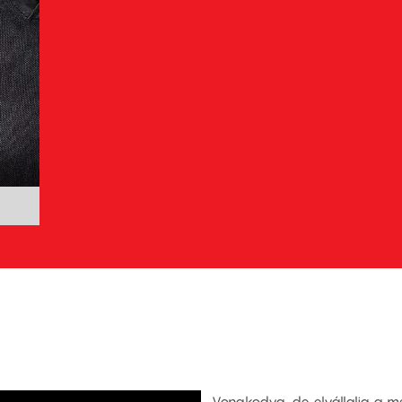
Vonakodva, de elvállalja a me