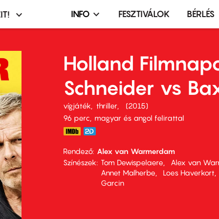
INFO
FESZTIVÁLOK
BÉRLÉS
IT!
Infó,
asztó
esemény,
terembérlés
Holland Filmnap
menü
Schneider vs Ba
vígjáték
thriller
2015
96 perc,
magyar és angol felirattal
Rendező
Alex van Warmerdam
Színészek
Tom Dewispelaere
Alex van Wa
Annet Malherbe
Loes Haverkort
Garcin