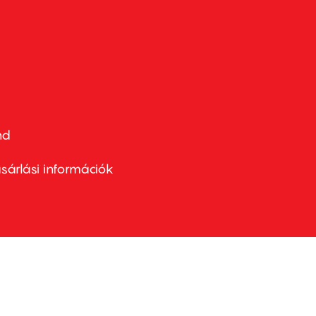
nd
ter
nu
sárlási információk
ond