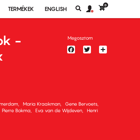
0
Felhasználó
Felhasználói
TERMÉKEK
ENGLISH
fiók
Keresés
fiók
menü
menüje
ok -
Megosztom
Facebook
Twitter
Share
x
rmerdam
Maria Kraakman
Gene Bervoets
Pierre Bokma
Eva van de Wijdeven
Henri