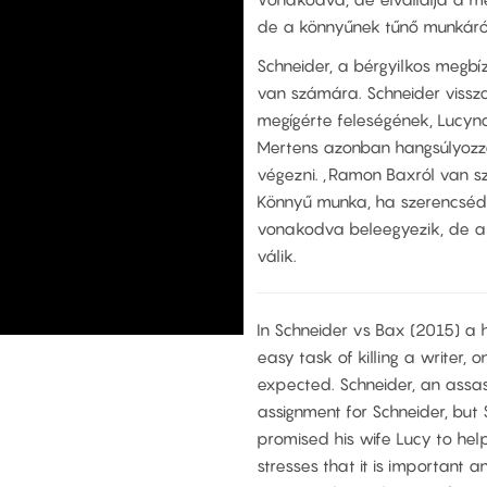
de a könnyűnek tűnő munkáról 
Schneider, a bérgyilkos megbí
van számára. Schneider vissza
megígérte feleségének, Lucynak
Mertens azonban hangsúlyozza
végezni. „Ramon Baxról van szó
Könnyű munka, ha szerencséd v
vonakodva beleegyezik, de a 
válik.
In Schneider vs Bax (2015) a h
easy task of killing a writer, o
expected. Schneider, an assas
assignment for Schneider, but S
promised his wife Lucy to help
stresses that it is important