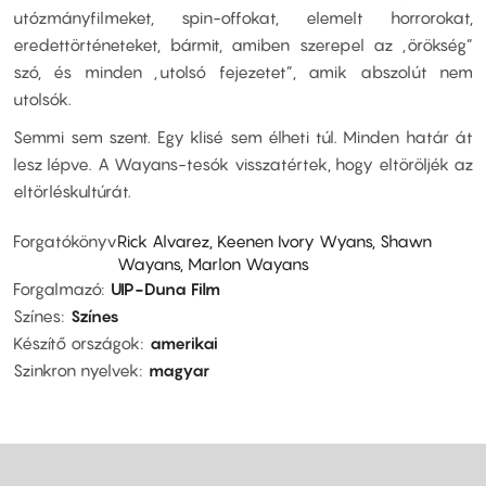
utózmányfilmeket, spin-offokat, elemelt horrorokat,
eredettörténeteket, bármit, amiben szerepel az „örökség”
szó, és minden „utolsó fejezetet”, amik abszolút nem
utolsók.
Semmi sem szent. Egy klisé sem élheti túl. Minden határ át
lesz lépve. A Wayans-tesók visszatértek, hogy eltöröljék az
eltörléskultúrát.
Forgatókönyv
Rick Alvarez, Keenen Ivory Wyans, Shawn
Wayans, Marlon Wayans
Forgalmazó
UIP-Duna Film
Színes
Színes
Készítő országok
amerikai
Szinkron nyelvek
magyar