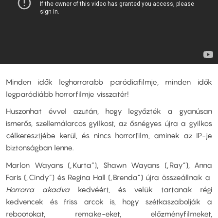
Minden idők leghorrorabb paródiafilmje, minden idők
legparódiább horrorfilmje visszatér!
Huszonhat évvel azután, hogy legyőzték a gyanúsan
ismerős, szellemálarcos gyilkost, az ősnégyes újra a gyilkos
célkeresztjébe kerül, és nincs horrorfilm, aminek az IP-je
biztonságban lenne.
Marlon Wayans („Kurta”), Shawn Wayans („Ray”), Anna
Faris („Cindy”) és Regina Hall („Brenda”) újra összeállnak a
Horrorra akadva
kedvéért, és velük tartanak régi
kedvencek és friss arcok is, hogy szétkaszabolják a
rebootokat, remake-eket, előzményfilmeket,