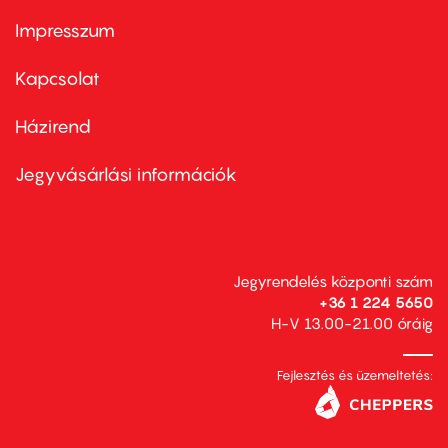
Impresszum
Footer
menu
first
Kapcsolat
Házirend
Footer
menu
second
Jegyvásárlási információk
Jegyrendelés központi szám
+36 1 224 5650
H-V 13.00-21.00 óráig
Fejlesztés és üzemeltetés: