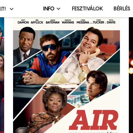
INFO
FESZTIVÁLOK
BÉRLÉS
IT!
Infó,
asztó
esemény,
terembérlés
menü