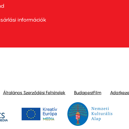
nd
ter
nu
sárlási információk
ond
Általános Szerződési Feltételek
BudapestFilm
Adatkezel