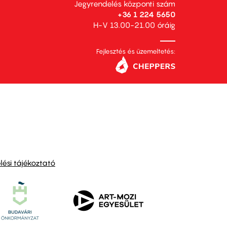
Jegyrendelés központi szám
+36 1 224 5650
H-V 13.00-21.00 óráig
Fejlesztés és üzemeltetés:
ési tájékoztató