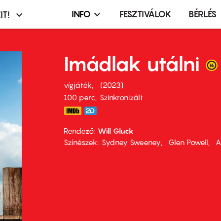
INFO
FESZTIVÁLOK
BÉRLÉS
IT!
Infó,
asztó
esemény,
terembérlés
Imádlak utálni
menü
vígjáték
2023
100 perc,
Szinkronizált
Rendező
Will Gluck
Színészek
Sydney Sweeney
Glen Powell
A