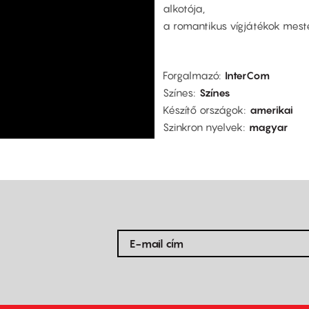
alkotója,
a romantikus vígjátékok meste
Forgalmazó
InterCom
Színes
Színes
Készítő országok
amerikai
Szinkron nyelvek
magyar