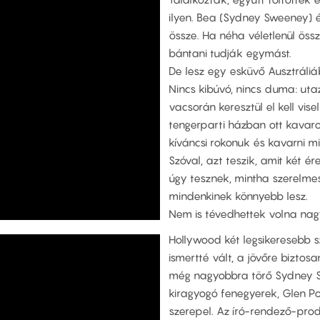
ilyen. Bea (Sydney Sweeney) é
össze. Ha néha véletlenül öss
bántani tudják egymást.
De lesz egy esküvő Ausztráliá
Nincs kibúvó, nincs duma: uta
vacsorán keresztül el kell vi
tengerparti házban ott kavar
kíváncsi rokonuk és kavarni m
Szóval, azt teszik, amit két ére
úgy tesznek, mintha szerelmes
mindenkinek könnyebb lesz.
Nem is tévedhettek volna nag
Hollywood két legsikeresebb s
ismertté vált, a jövőre bizt
még nagyobbra törő Sydney Sw
kiragyogó fenegyerek, Glen P
szerepel. Az író-rendező-pro