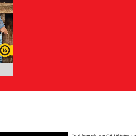
Találkoztak, együtt töltöttek 