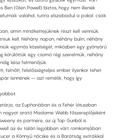
s Ben (Glen Powell) biztos, hogy nem illenek
zefutnak valahol, tutira elszabadul a pokol: csak
ban, amin mindkettejüknek részt kell venniük.
zniuk kell. Néhány napon, néhány bulin, néhány
selniük egymás közelségét, miközben egy gyönyörű
og körülöttük egy csomó régi szerelmük, néhány
indig kész felmenőjük.
tt, felnőtt, felelősségteljes ember ilyenkor tehet:
pár lennének – azt remélik, hogy így
yobbat.
ztárja, az Euphoriában és a Fehér lótuszban
osan nagyot arató Madame Webb főszereplőjeként
eeny és partnere, az új Top Gunból is
owell az év talán legjobban várt romkomjában
ducer a Könnyű nőcske és a Barátság extrákkal