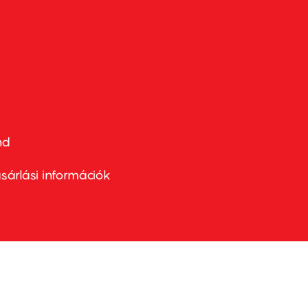
nd
ter
nu
sárlási információk
ond