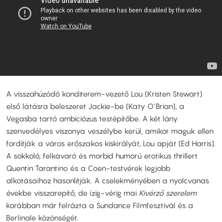
A visszahúzódó konditerem-vezető Lou (Kristen Stewart)
első látásra beleszeret Jackie-be (Katy O’Brian), a
Vegasba tartó ambiciózus testépítőbe. A két lány
szenvedélyes viszonya veszélybe kerül, amikor maguk ellen
fordítják a város erőszakos kiskirályát, Lou apját (Ed Harris).
A sokkoló, felkavaró és morbid humorú erotikus thrillert
Quentin Tarantino és a Coen-testvérek legjobb
alkotásaihoz hasonlítják. A cselekményében a nyolcvanas
évekbe visszarepítő, de ízig-vérig mai
Kivérző szerelem
korábban már felrázta a Sundance Filmfesztivál és a
Berlinale közönségét.