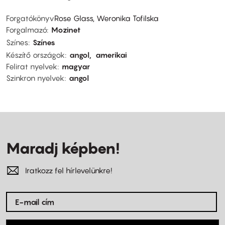
Forgatókönyv
Rose Glass, Weronika Tofilska
Forgalmazó
Mozinet
Színes
Színes
Készítő országok
angol
amerikai
Felirat nyelvek
magyar
Szinkron nyelvek
angol
Maradj képben!
Iratkozz fel hírlevelünkre!