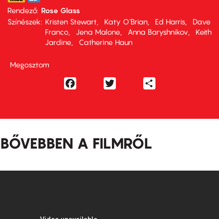
Rendező
Rose Glass
Színészek
Kristen Stewart
Katy O'Brian
Ed Harris
Dave
Franco
Jena Malone
Anna Baryshnikov
Keith
Jardine
Catherine Haun
Megosztom
Facebook
Twitter
Share
BŐVEBBEN A FILMRŐL