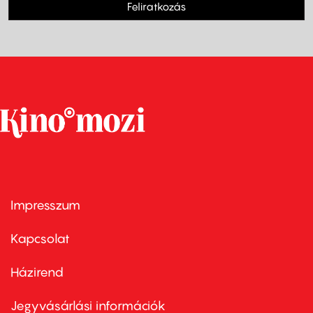
Feliratkozás
Impresszum
Footer
menu
first
Kapcsolat
Házirend
Footer
menu
second
Jegyvásárlási információk