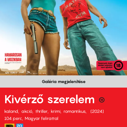
Galéria megjelenítése
Kivérző szerelem
kaland
akció
thriller
krimi
romantikus
2024
104 perc,
Magyar felirattal