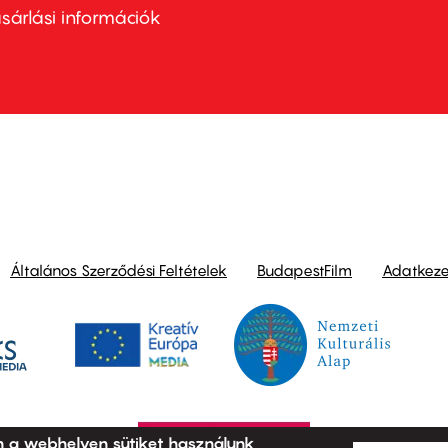
nu
sárlási információk
ond
Általános Szerződési Feltételek
BudapestFilm
Adatkezel
n a webhelyen sütiket használunk