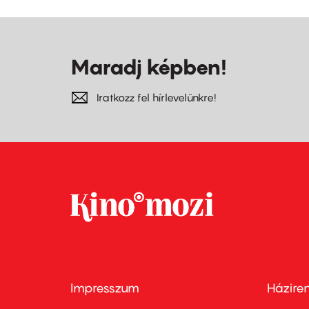
Maradj képben!
Iratkozz fel hírlevelünkre!
Impresszum
Házire
Footer
Foo