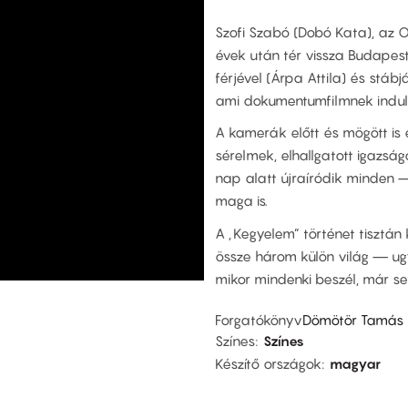
Szofi Szabó (Dobó Kata), az 
évek után tér vissza Budapest
férjével (Árpa Attila) és stábj
ami dokumentumfilmnek indul
A kamerák előtt és mögött is 
sérelmek, elhallgatott igazság
nap alatt újraíródik minden — 
maga is.
A „Kegyelem” történet tisztán
össze három külön világ — ugy
mikor mindenki beszél, már se
Forgatókönyv
Dömötör Tamás
Színes
Színes
Készítő országok
magyar