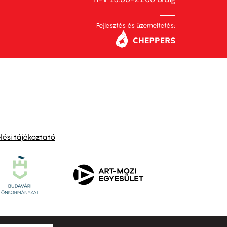
Fejlesztés és üzemeltetés:
ési tájékoztató