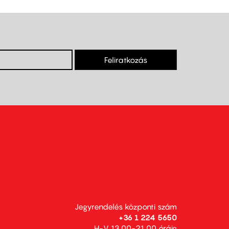
Feliratkozás
Jegyrendelés központi szám
+36 1 224 5650
H-V 13.00-21.00 óráig