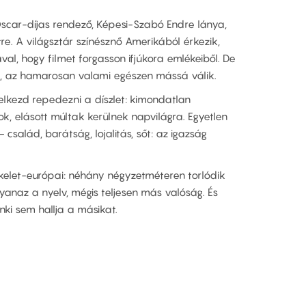
Oscar-díjas rendező, Képesi-Szabó Endre lánya,
re. A világsztár színésznő Amerikából érkezik,
ával, hogy filmet forgasson ifjúkora emlékeiből. De
, az hamarosan valami egészen mássá válik.
elkezd repedezni a díszlet: kimondatlan
ok, elásott múltak kerülnek napvilágra. Egyetlen
család, barátság, lojalitás, sőt: az igazság
 kelet-európai: néhány négyzetméteren torlódik
anaz a nyelv, mégis teljesen más valóság. És
nki sem hallja a másikat.