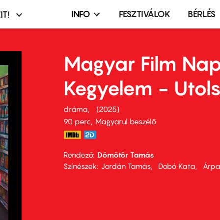
INFO
FESZTIVÁLOK
BÉRLÉS
IT!
Infó,
asztó
esemény,
terembérlés
Magyar Film Nap
menü
Kegyelem - Utol
dráma
2025
90 perc,
Magyarul beszélő
Rendező
Dömötör Tamás
Színészek
Jordán Tamás
Dobó Kata
Árpa