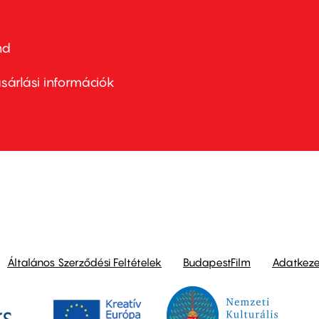
nd
ter
nu
sárlási információk
ond
Általános Szerződési Feltételek
BudapestFilm
Adatkezel