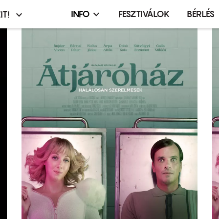
INFO
FESZTIVÁLOK
BÉRLÉS
IT!
Infó,
asztó
esemény,
terembérlés
menü