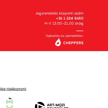
Jegyrendelés központi szám
+36 1 224 5650
H-V 13.00-21.00 óráig
Fejlesztés és üzemeltetés:
ési tájékoztató