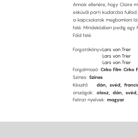
Annak ellenére, hogy Claire m
esküvői parti kudarcba fullad: 
a kapcsolatok megbomlani lá
felé. Mindeközben pedig egy 
Föld felé.
Forgatókönyv
Lars von Trier
Lars von Trier
Lars von Trier
Forgalmazó
Cirko Film
Cirko F
Színes
Színes
Készítő
dán
svéd
franci
országok
olasz
dán
svéd
Felirat nyelvek
magyar