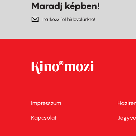
Maradj képben!
Iratkozz fel hírlevelünkre!
Impresszum
Házire
Footer
Foo
menu
me
Kapcsolat
Jegyvá
first
sec