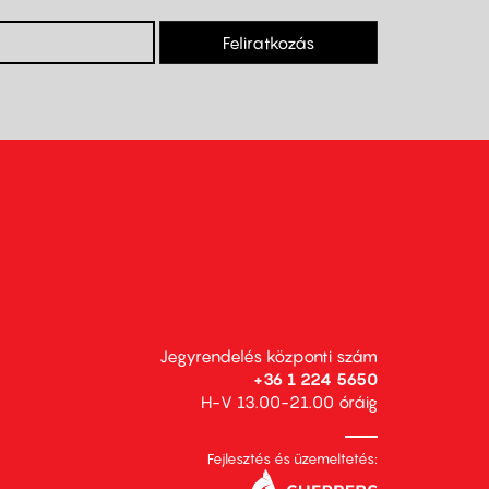
Feliratkozás
Jegyrendelés központi szám
+36 1 224 5650
H-V 13.00-21.00 óráig
Fejlesztés és üzemeltetés: