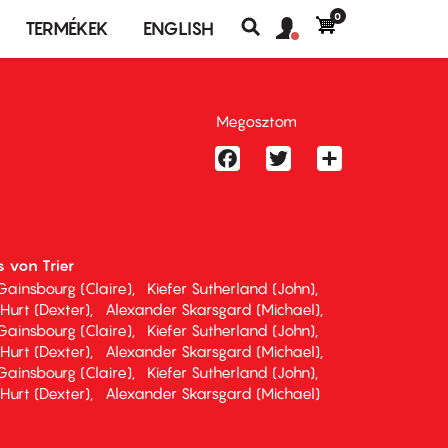
0
Felhasználó
Felhasználói
TERMÉKEK
ENGLISH
fiók
Keresés
fiók
menü
menüje
Megosztom
Facebook
Twitter
Share
s von Trier
Gainsbourg (Claire)
Kiefer Sutherland (John)
Hurt (Dexter)
Alexander Skarsgard (Michael)
Gainsbourg (Claire)
Kiefer Sutherland (John)
Hurt (Dexter)
Alexander Skarsgard (Michael)
Gainsbourg (Claire)
Kiefer Sutherland (John)
Hurt (Dexter)
Alexander Skarsgard (Michael)