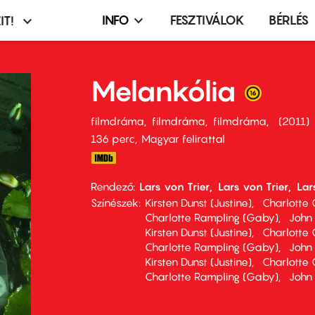
INFO
FESZTIVÁLOK
BÉRLÉS
IT!
Infó,
asztó
esemény,
terembérlés
Melankólia
menü
filmdráma
filmdráma
filmdráma
2011
136 perc,
Magyar felirattal
Rendező
Lars von Trier
Lars von Trier
Lar
Színészek
Kirsten Dunst (Justine)
Charlotte 
Charlotte Rampling (Gaby)
John 
Kirsten Dunst (Justine)
Charlotte 
Charlotte Rampling (Gaby)
John 
Kirsten Dunst (Justine)
Charlotte 
Charlotte Rampling (Gaby)
John 