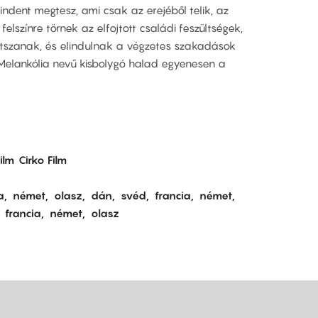
indent megtesz, ami csak az erejéből telik, az
felszínre törnek az elfojtott családi feszültségek,
tszanak, és elindulnak a végzetes szakadások
Melankólia nevű kisbolygó halad egyenesen a
ilm
Cirko Film
a
német
olasz
dán
svéd
francia
német
francia
német
olasz