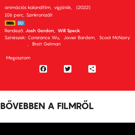
animációs kalandfilm
vígjáték
2022
106 perc,
Szinkronizált
Rendező
Josh Gordon
Will Speck
Színészek
Constance Wu
Javier Bardem
Scoot McNairy
Brett Gelman
Megosztom
Facebook
Twitter
Share
BŐVEBBEN A FILMRŐL