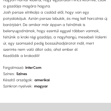
a gazdája magára hagyta.
Josh persze eltitkolja a család elől, hogy van egy
potyalakójuk. Aztán persze lebukik, és meg kell harcolnia új
barátjáért. De amikor már éppen a felnőttek is
belenyugodnának, hogy ezentúl eggyel többen vannak,
feltűnik a kroki régi gazdája, a nagyhangú, mesebeli Valenti
úr, egy szomszéd pedig bosszúhadjáratot indít, mert
szerinte nem való állat oda, ahol ember él.
Kezdődik a krokodili!
Forgalmazó
InterCom
Színes
Színes
Készítő országok
amerikai
Szinkron nyelvek
magyar