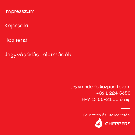
Impresszum
Footer
menu
first
Kapcsolat
Házirend
Footer
menu
second
Jegyvásárlási információk
Jegyrendelés központi szám
+36 1 224 5650
H-V 13.00-21.00 óráig
Fejlesztés és üzemeltetés: