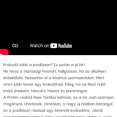
Krokodil lakik a padláson? Ez aztán a jó hír!
Ne hívja a tisztasági hivatalt, hallgasson, ha az állatkert
érdeklődik, hessentse el a kíváncsi szomszédokat. Mert
nincs jobb haver egy krokodilnál, főleg, ha az illető hüllő
imád énekelni, táncolni, házias és barátságos.
A Primm család New Yorkba költözik, és a kis Josh szörnyen
magányos. Unatkozik, társtalan, a nagy, új házban barangol,
és a padláson ráakad egy kitömött krokodilra… akiről
nagyon hamar kiderül, hogy egyáltalán nincs kitömve, csak