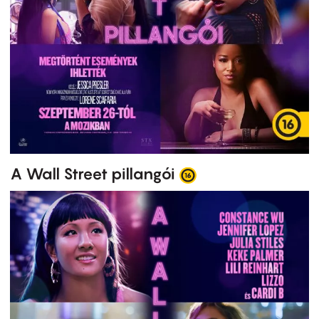
A Wall Street pillangói