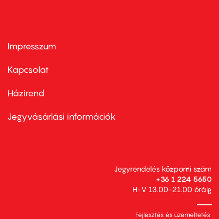
Impresszum
Footer
menu
first
Kapcsolat
Házirend
Footer
menu
second
Jegyvásárlási információk
Jegyrendelés központi szám
+36 1 224 5650
H-V 13.00-21.00 óráig
Fejlesztés és üzemeltetés: