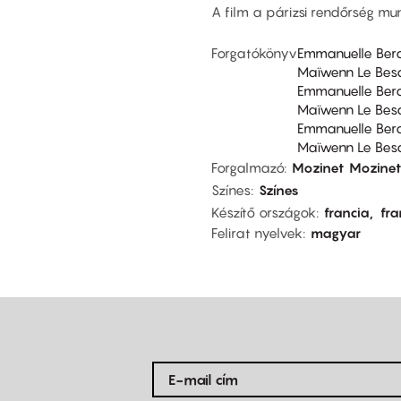
A film a párizsi rendőrség mu
Forgatókönyv
Emmanuelle Ber
Maïwenn Le Bes
Emmanuelle Ber
Maïwenn Le Bes
Emmanuelle Ber
Maïwenn Le Bes
Forgalmazó
Mozinet
Mozinet
Színes
Színes
Készítő országok
francia
fra
Felirat nyelvek
magyar