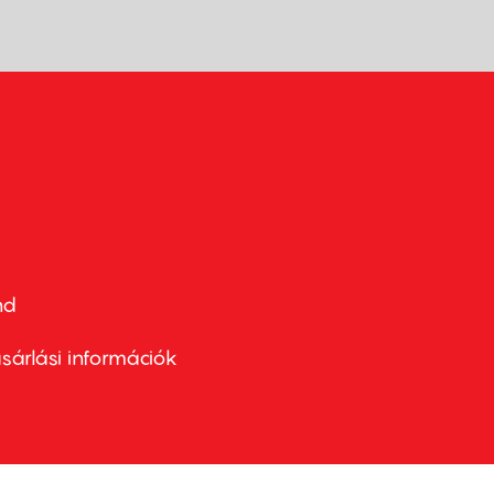
nd
ter
nu
sárlási információk
ond