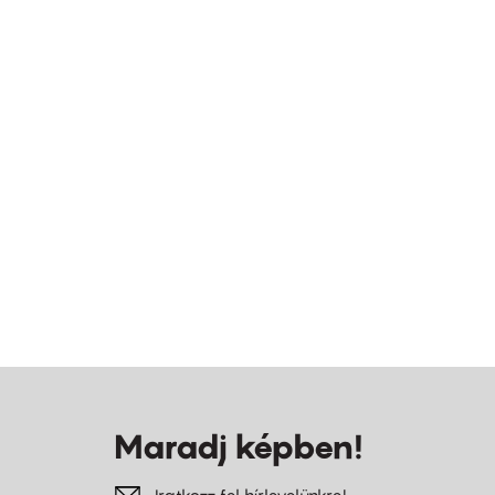
Maradj képben!
Iratkozz fel hírlevelünkre!