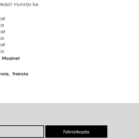
nkáját mutatja be.
cot
co
cot
co
cot
co
Mozinet
ncia
francia
Feliratkozás