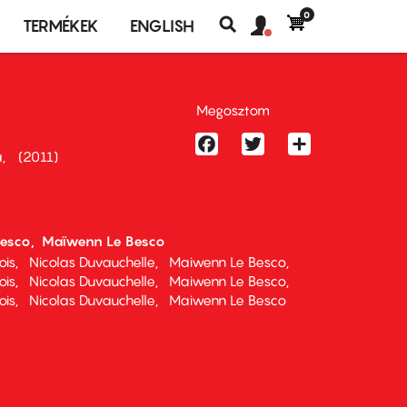
0
Felhasználó
Felhasználói
TERMÉKEK
ENGLISH
fiók
Keresés
fiók
menü
menüje
Megosztom
Facebook
Twitter
Share
a
2011
esco
Maïwenn Le Besco
ois
Nicolas Duvauchelle
Maiwenn Le Besco
ois
Nicolas Duvauchelle
Maiwenn Le Besco
ois
Nicolas Duvauchelle
Maiwenn Le Besco