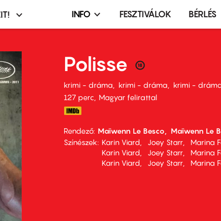
INFO
FESZTIVÁLOK
BÉRLÉS
IT!
Infó,
asztó
esemény,
terembérlés
Polisse
menü
krimi - dráma
krimi - dráma
krimi - drám
127 perc,
Magyar felirattal
Rendező
Maïwenn Le Besco
Maïwenn Le B
Színészek
Karin Viard
Joey Starr
Marina F
Karin Viard
Joey Starr
Marina F
Karin Viard
Joey Starr
Marina F