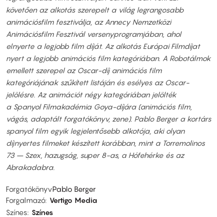
követően az alkotás szerepelt a világ legrangosabb
animációsfilm fesztiválja, az Annecy Nemzetközi
Animációsfilm Fesztivál versenyprogramjában, ahol
elnyerte a legjobb film díját. Az alkotás Európai Filmdíjat
nyert a legjobb animációs film kategóriában. A Robotálmok
emellett szerepel az Oscar-díj animációs film
kategóriájának szűkített listáján és esélyes az Oscar-
jelölésre. Az animációt négy kategóriában jelölték
a Spanyol Filmakadémia Goya-díjára (animációs film,
vágás, adaptált forgatókönyv, zene). Pablo Berger a kortárs
spanyol film egyik legjelentősebb alkotója, aki olyan
díjnyertes filmeket készített korábban, mint a Torremolinos
73 – Szex, hazugság, super 8-as, a Hófehérke és az
Abrakadabra.
Forgatókönyv
Pablo Berger
Forgalmazó
Vertigo Media
Színes
Színes