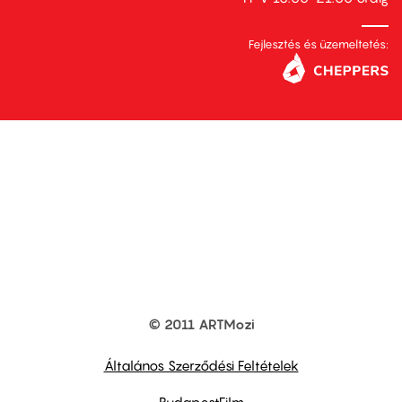
Fejlesztés és üzemeltetés:
© 2011 ARTMozi
Footer
other
links
Általános Szerződési Feltételek
BudapestFilm