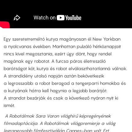
Egy szeretetreméltó kutya magányosan él New Yorkban
a nyolcvanas években. Manhattan pulzáló hétköznapjait
nincs kivel megosztania, ezért úgy dönt, hogy rendel
magának egy robotot. A furcsa páros életreszóló
barátságot köt, kutya és robot elválaszthatatlanná válnak.
A strandidény utolsó napján aztán bekövetkezik
a legrosszabb: a robot beragad a tengerparti homokba és
a kutyának hátra kell hagynia a legjobb barátját.
A strandot bezárják és csak a következő nyáron nyit ki
ismét.
A Robotálmok Sara Varon világhírű képregényének
filmadaptációja. A Robotálmok világpremierje a világ
legrangosabb filmfesztiválján Cannes-ban volt. Ezt