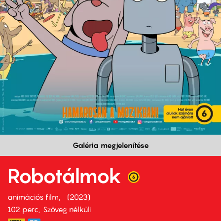
Galéria megjelenítése
Robotálmok
animációs film
2023
102 perc,
Szöveg nélküli