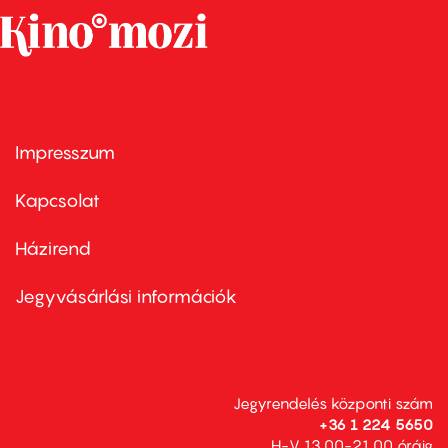
Impresszum
Footer
menu
first
Kapcsolat
Házirend
Footer
menu
second
Jegyvásárlási információk
Jegyrendelés központi szám
+36 1 224 5650
H-V 13.00-21.00 óráig