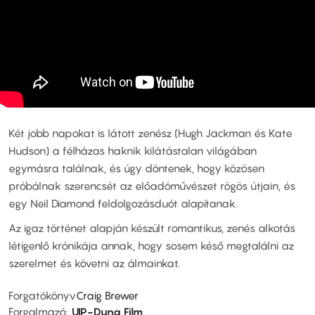
Két jobb napokat is látott zenész (Hugh Jackman és Kate
Hudson) a félházas haknik kilátástalan világában
egymásra találnak, és úgy döntenek, hogy közösen
próbálnak szerencsét az előadóművészet rögös útjain, és
egy Neil Diamond feldolgozásduót alapítanak.
Az igaz történet alapján készült romantikus, zenés alkotás
létigenlő krónikája annak, hogy sosem késő megtalálni az
szerelmet és követni az álmainkat.
Forgatókönyv
Craig Brewer
Forgalmazó
UIP-Duna Film