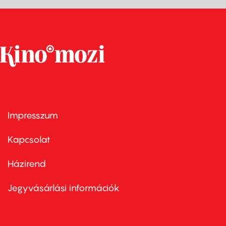
Impresszum
Footer
menu
first
Kapcsolat
Házirend
Footer
menu
second
Jegyvásárlási információk