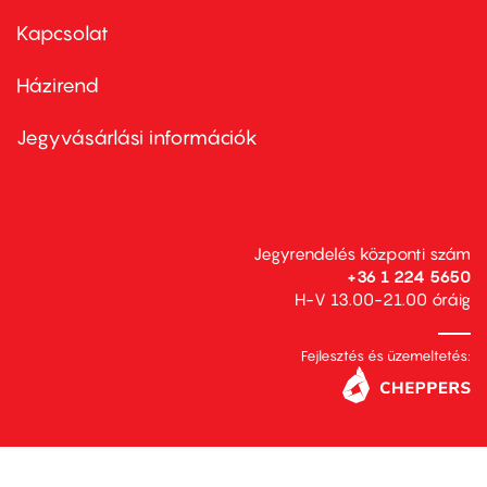
menu
first
Kapcsolat
Házirend
Footer
menu
second
Jegyvásárlási információk
Jegyrendelés központi szám
+36 1 224 5650
H-V 13.00-21.00 óráig
Fejlesztés és üzemeltetés: