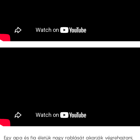
Egy apa és fia életük nagy rablását akarják végrehajtani,