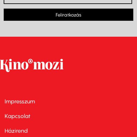
Feliratkozás
Impresszum
Footer
menu
first
Kapcsolat
Házirend
Footer