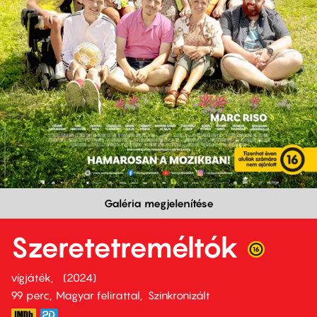
Galéria megjelenítése
Szeretetreméltók
vígjáték
2024
99 perc,
Magyar felirattal
Szinkronizált