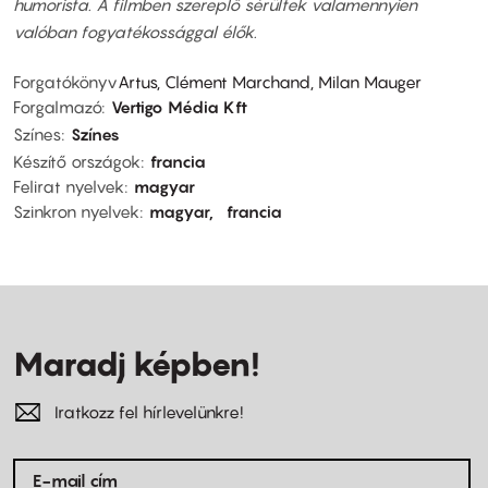
humorista. A filmben szereplő sérültek valamennyien
valóban fogyatékossággal élők.
Forgatókönyv
Artus, Clément Marchand, Milan Mauger
Forgalmazó
Vertigo Média Kft
Színes
Színes
Készítő országok
francia
Felirat nyelvek
magyar
Szinkron nyelvek
magyar
francia
Maradj képben!
Iratkozz fel hírlevelünkre!