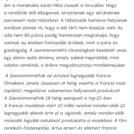
ám a menekülés során hiba csúszik a tervükbe. Hogy
a rendőrök elől elbújjanak, elrejtőznek egy sérülteknek
szervezett nyári táborban. A táborozók humoros helyzetek
sorában jönnek rá, hogy a két férfi nem közéjük való. Az
oda nem illő páros pedig hamarosan megtanulja, hogy
vannak az életben fontosabb értékek, mint a pénz és
gazdagság. A szeretetreméltó társaságban kezdetét veszi
egy életre szóló élmény, amely sokkal inspirálóbb, mint
valaha remélték, s örökre megváltoztatja mindkettejüket.
A Szeretetreméltók az évtized legnagyobb francia
filmsikere, amely összesen öt hétig vezette a francia mozi
toplistát, megelőzve valamennyi hollywoodi produkciót.
A Szeretetreméltók 18 hétig szerepelt a top10-ben.
A francia mozikban elért 10 millió nézővel minden idők 12.
legnagyobb sikerét érte el a vígjáték, amely minden idők
második legjobb indulását produkálta a mozikban. A film
rendező-főszereplője, Artus ismert és elismert francia