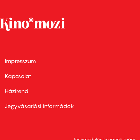
Impresszum
Footer
menu
first
Kapcsolat
Házirend
Footer
menu
second
Jegyvásárlási információk
Jegyrendelés központi szám