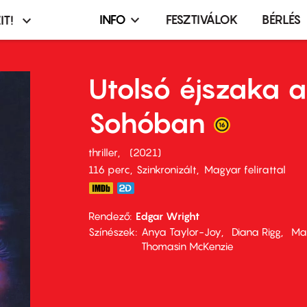
INFO
FESZTIVÁLOK
BÉRLÉS
IT!
Infó,
asztó
esemény,
terembérlés
Utolsó éjszaka a
menü
Sohóban
thriller
2021
116 perc,
Szinkronizált
Magyar felirattal
Rendező
Edgar Wright
Színészek
Anya Taylor-Joy
Diana Rigg
Mat
Thomasin McKenzie