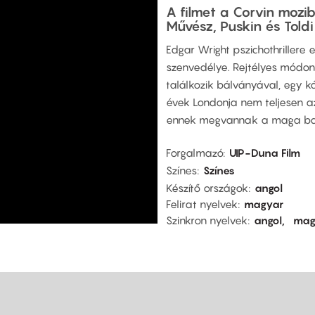
A filmet a Corvin mozib
Művész, Puskin és Toldi
Edgar Wright pszichothrillere 
szenvedélye. Rejtélyes módon
találkozik bálványával, egy 
évek Londonja nem teljesen az
ennek megvannak a maga balj
Forgalmazó
UIP-Duna Film
Színes
Színes
Készítő országok
angol
Felirat nyelvek
magyar
Szinkron nyelvek
angol
mag