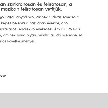
an szinkronosan és feliratosan, a
 moziban feliratosan vetítjük.
egy fiatal lányról szól, akinek a divattervezés a
 képes belépni a hatvanas évekbe, ahol
káprázatos feltörekvő énekessel. Ám az 1960-as
, aminek tűnik: olyan, mintha az idő szétesne, és
ós következményei...
yar