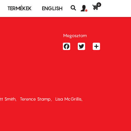
0
Felhasználó
Felhasználói
TERMÉKEK
ENGLISH
fiók
Keresés
fiók
menü
menüje
Megosztom
Facebook
Twitter
Share
t Smith
Terence Stamp
Lisa McGrillis