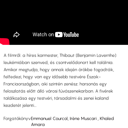
A filmről: a híres karmester, Thibaut (Benjamin Lavernhe)
leukémiában szenved, és csontvelődonort kell találnia.
Amikor megtudja, hogy annak idején örökbe fogadták,
felfedezi, hogy van egy idősebb testvére Észak-
Franciaországban, aki szintén zenész: harsonás egy
feloszlatás előtt álló városi fúvószenekarban. A fivérek
találkozása egy testvéri, társadalmi és zenei kaland
kezdetét jelenti...
Forgatókönyv
Emmanuel Courcol, Irène Muscari , Khaled
Amara