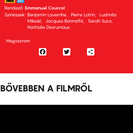
Rendező
Emmanuel Courcol
Színészek
Benjamin Lavernhe
Pierre Lottin
Ludmila
Mikaël
Jacques Bonnaffé
Sarah Suco
Nathalie Desrumaux
Megosztom
Facebook
Twitter
Share
BŐVEBBEN A FILMRŐL