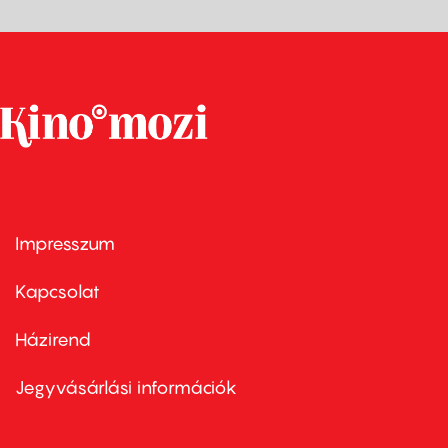
Impresszum
Footer
menu
first
Kapcsolat
Házirend
Footer
menu
second
Jegyvásárlási információk