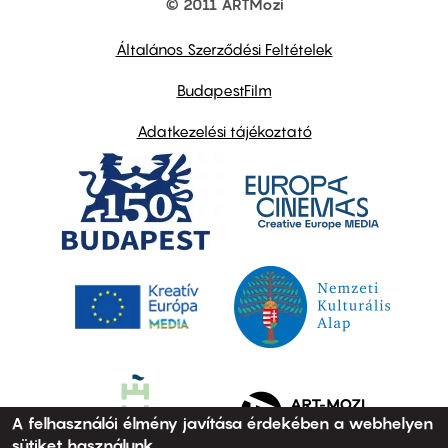
© 2011 ARTMozi
Footer
other
links
Általános Szerződési Feltételek
BudapestFilm
Adatkezelési tájékoztató
A felhasználói élmény javítása érdekében a webhelyen
sütiket használunk