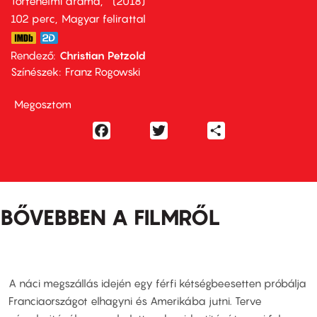
Történelmi dráma
2018
102 perc,
Magyar felirattal
Rendező
Christian Petzold
Színészek
Franz Rogowski
Megosztom
Facebook
Twitter
Share
BŐVEBBEN A FILMRŐL
A náci megszállás idején egy férfi kétségbeesetten próbálja
Franciaországot elhagyni és Amerikába jutni. Terve