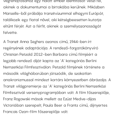
végrehajtásához egy halott ember identitását veszi fel,
akinek a dokumentumai a birtokába kerülnek. Miközben
Marseille-ből próbálja tranzitvízummal elhagyni Európát,
találkozik egy fiatal nővel, aki kétségbeesetten kutatja
eltűnt férjét. Azt a férfit, akinek a személyazonosságát
felvette.
A Tranzit Anna Seghers azonos című, 1944-ben írt
regényének adaptációja. A rendező-forgatókönyvíró
Christian Petzold 2012-ben Barbara című filmjéért a
legjobb rendező díját kapta az ‘A’ kategóriás Berlini
Nemzetközi Filmfesztiválon. Petzold filmjének története a
második világháborúban játszódik, de szokatlan
anakronizmussal mindezt kortárs környezetben ábrázolja. A
Tranzit világpremierje az ‘A’ kategóriás Berlini Nemzetközi
Filmfesztivál versenyprogramjában volt. A film főszereplője,
Franz Rogowski mások mellett az Ezüst Medve-díjas
Victoriában szerepelt, Paula Beer a Frantz című, díjnyertes
Francois Ozon-film főszereplője volt.