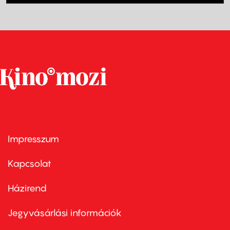
Impresszum
Footer
menu
first
Kapcsolat
Házirend
Footer
menu
second
Jegyvásárlási információk