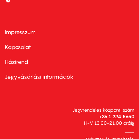
Impresszum
Footer
menu
first
Kapcsolat
Házirend
Footer
menu
second
Jegyvásárlási információk
Jegyrendelés központi szám
+36 1 224 5650
H-V 13.00-21.00 óráig