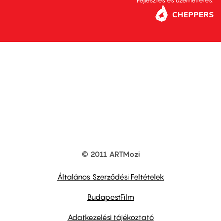
Fejlesztés és üzemeltetés:
© 2011 ARTMozi
Footer
other
links
Általános Szerződési Feltételek
BudapestFilm
Adatkezelési tájékoztató