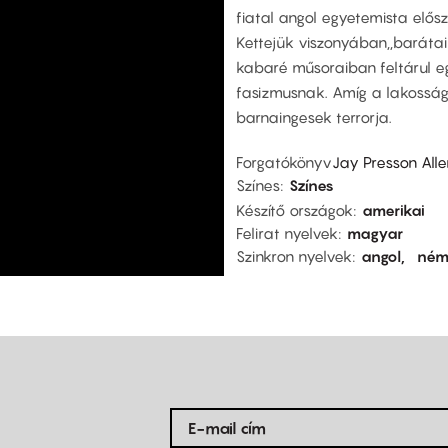
fiatal angol egyetemista elős
Kettejük viszonyában,,barátai
kabaré műsoraiban feltárul eg
fasizmusnak. Amíg a lakosság
barnaingesek terrorja.
Forgatókönyv
Jay Presson All
Színes
Színes
Készítő országok
amerikai
Felirat nyelvek
magyar
Szinkron nyelvek
angol
ném