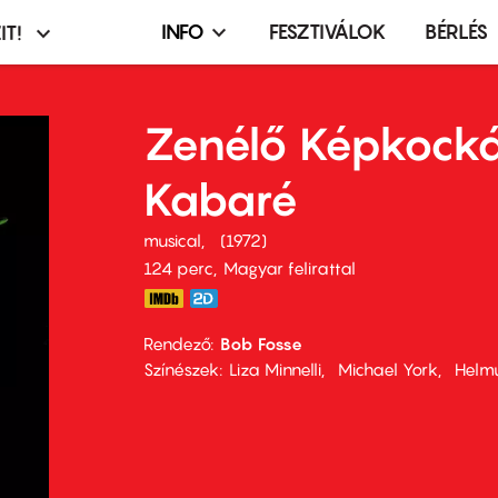
INFO
FESZTIVÁLOK
BÉRLÉS
IT!
Infó,
asztó
esemény,
terembérlés
Zenélő Képkock
menü
Kabaré
musical
1972
124 perc,
Magyar felirattal
Rendező
Bob Fosse
Színészek
Liza Minnelli
Michael York
Helm