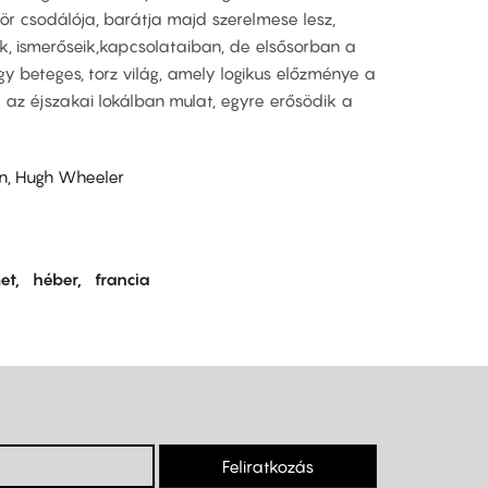
zör csodálója, barátja majd szerelmese lesz,
k, ismerőseik,kapcsolataiban, de elsősorban a
y beteges, torz világ, amely logikus előzménye a
 az éjszakai lokálban mulat, egyre erősödik a
en, Hugh Wheeler
et
héber
francia
Feliratkozás