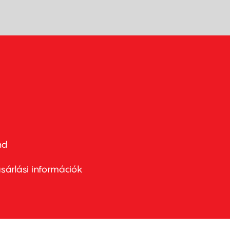
nd
ter
nu
sárlási információk
ond