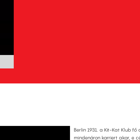
Berlin 1931. a Kit-Kat Klub fő 
mindenáron karriert akar, e cé