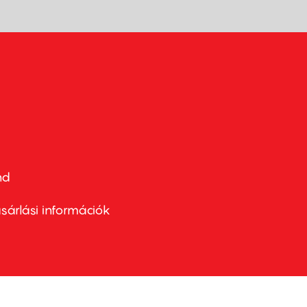
nd
ter
nu
sárlási információk
ond