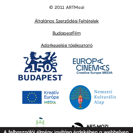
© 2011 ARTMozi
Footer
other
links
Általános Szerződési Feltételek
BudapestFilm
Adatkezelési tájékoztató
A felhasználói élmény javítása érdekében a webhelyen