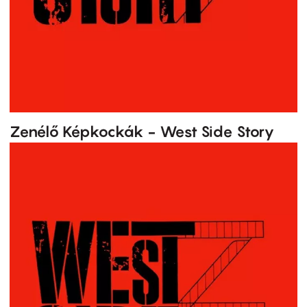
Zenélő Képkockák - West Side Story