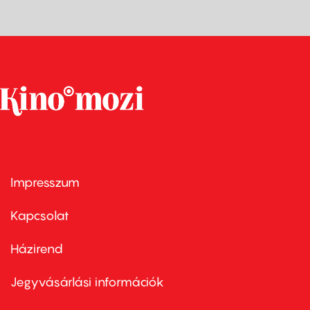
Impresszum
Footer
menu
first
Kapcsolat
Házirend
Footer
menu
second
Jegyvásárlási információk